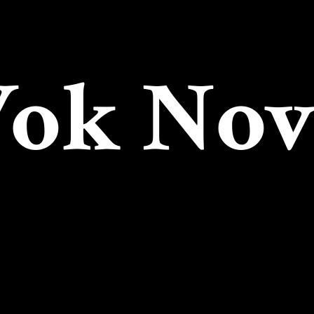
Wok
Nov