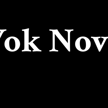
Wok
Nov