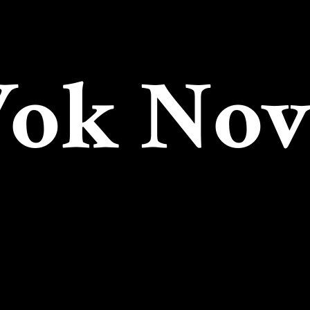
Wok
Nov